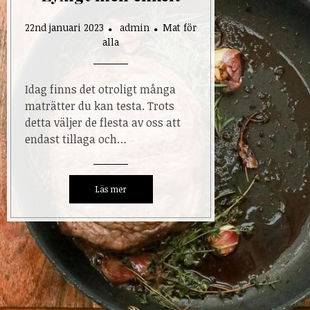
22nd januari 2023
admin
Mat för
alla
Idag finns det otroligt många
maträtter du kan testa. Trots
detta väljer de flesta av oss att
endast tillaga och…