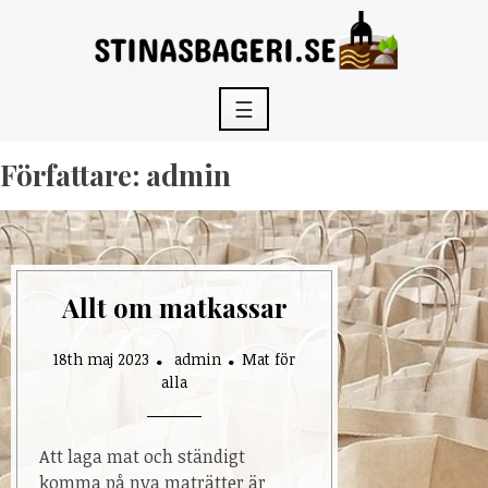
Skip
to
content
☰
Författare:
admin
Allt om matkassar
18th maj 2023
admin
Mat för
alla
Att laga mat och ständigt
komma på nya maträtter är