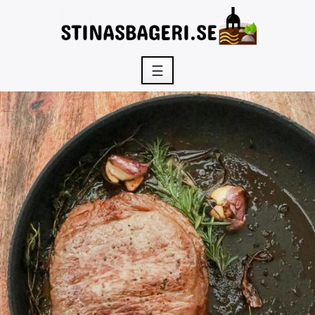
Skip
to
content
☰