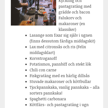
Kyckling och
pastagratäng med
grädde och bacon
Falukorv och
makaroner (en
klassiker)
Lasange som fixar sig själv i ugnen
(finns dessutom färdiga middagskit)
Lax med citronsås och ris (Felix
middagsklart)
Korvstroganoff
Potatismos, pannbiff och stekt lök
Chili con carne
Fiskgratäng med en härlig dillsås
Stuvade makaroner och köttbullar
Tjockpannkaka, vanlig pannkaka – alla
sorters pannkaka!
Spaghetti carbonara
Köttfärs- och pastagratäng i ugn