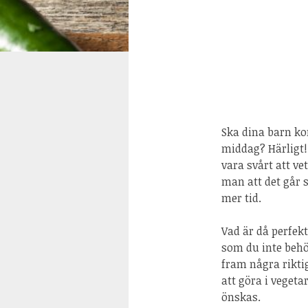
Ska dina barn ko
middag? Härligt! 
vara svårt att v
man att det går s
mer tid.
Vad är då perfek
som du inte behöv
fram några rikti
att göra i vegeta
önskas.