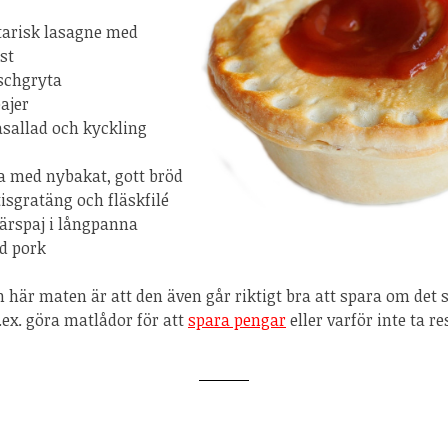
tarisk lasagne med
st
schgryta
ajer
asallad och kyckling
a med nybakat, gott bröd
isgratäng och fläskfilé
färspaj i långpanna
ed pork
 här maten är att den även går riktigt bra att spara om det s
.ex. göra matlådor för att
spara pengar
eller varför inte ta r