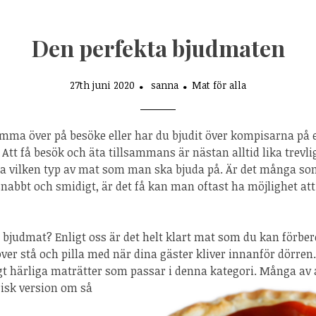
Den perfekta bjudmaten
27th juni 2020
sanna
Mat för alla
mma över på besöke eller har du bjudit över kompisarna på
Att få besök och äta tillsammans är nästan alltid lika trevli
eta vilken typ av mat som man ska bjuda på. Är det många s
nabbt och smidigt, är det få kan man oftast ha möjlighet att 
t bjudmat? Enligt oss är det helt klart mat som du kan förber
er stå och pilla med när dina gäster kliver innanför dörren. 
gt härliga maträtter som passa
r i denna kategori. Många av 
risk version om så