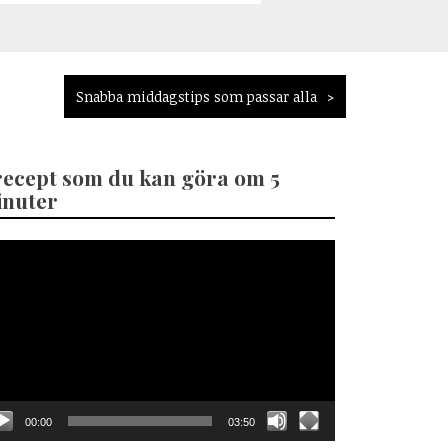
Snabba middagstips som passar alla
recept som du kan göra om 5
nuter
eospelare
00:00
03:50