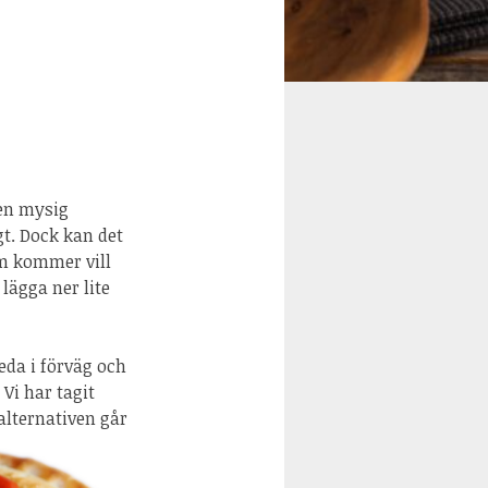
 en mysig
gt. Dock kan det
om kommer vill
lägga ner lite
eda i förväg och
Vi har tagit
alternativen går