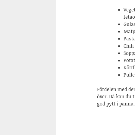
Vege
fetao
Gula
Matp
Past
Chili
Sopp
Potat
Kött
Pull
Fördelen med den
över. Då kan du t
god pytt i panna.