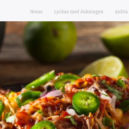
Home
Lyckas med dukningen
Anlita