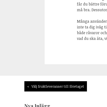
får du bättre för
må bra. Dessutom
Många använder si
inte ta dig iväg 
både råvaror och 
vad du ska äta, v
Inläggsnavigering
Välj fruktleveranser till företaget
Nya Inlägg