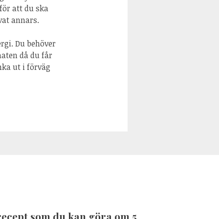
för att du ska
vat annars.
ergi. Du behöver
maten då du får
nka ut i förväg
recept som du kan göra om 5