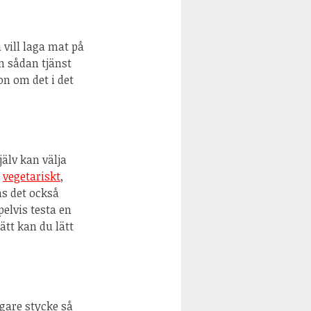
vill laga mat på
n sådan tjänst
on om det i det
älv kan välja
l
vegetariskt
,
ns det också
elvis testa en
ätt kan du lätt
gare stycke så