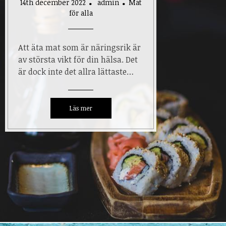
14th december 2022
admin
Mat
för alla
Att äta mat som är näringsrik är
av största vikt för din hälsa. Det
är dock inte det allra lättaste…