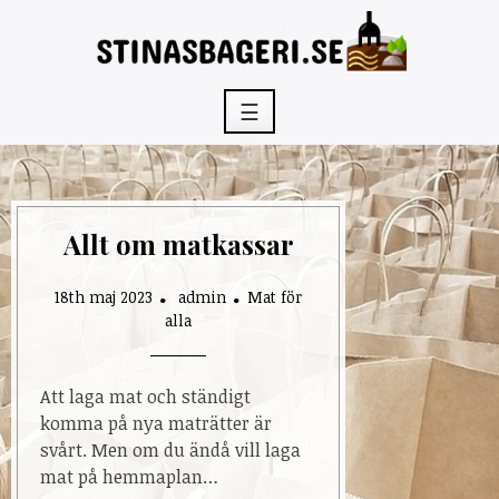
Skip
to
content
☰
Allt om matkassar
18th maj 2023
admin
Mat för
alla
Att laga mat och ständigt
komma på nya maträtter är
svårt. Men om du ändå vill laga
mat på hemmaplan…