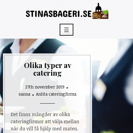
Skip
to
content
☰
Olika typer av
catering
27th november 2019
sanna
Anlita cateringfirma
Det finns mängder av olika
cateringfirmor att välja mellan
när du vill få hjälp med maten.