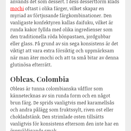
används det som dessert. I dess dessertform kläds
mochi
oftast i olika färger, vilket skapar en
myriad av förtjusande färgkombinationer. Den
vanligaste konfektyren kallas daifuku, vilket är
runda kakor fyllda med olika ingredienser som
den traditionella röda bönpastaen, jordgubbar
eller glass. På grund av sin sega konsistens är det
viktigt att vara extra försiktig och uppmärksam
när man äter mochi och att ta små bitar av denna
glutinösa efterrätt.
Obleas, Colombia
Obleas är tunna colombianska våfflor som
kännetecknas av sin runda form och en något
brun färg. De sprids vanligtvis med karamellsås
och andra pålägg som fruktssylt, riven ost eller
chokladstänk. Den strimlade osten tillsätts
vanligtvis för konsistens eftersom den inte har en
överväldigande smak.