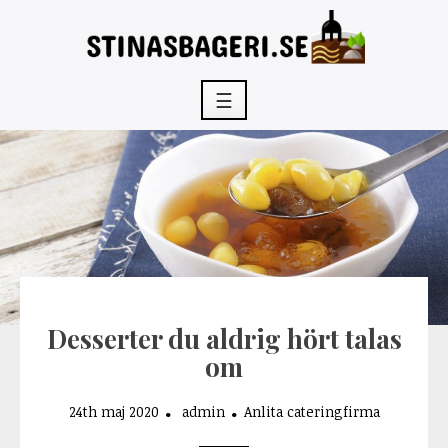
Skip
to
content
☰
Desserter du aldrig hört talas
om
24th maj 2020
admin
Anlita cateringfirma