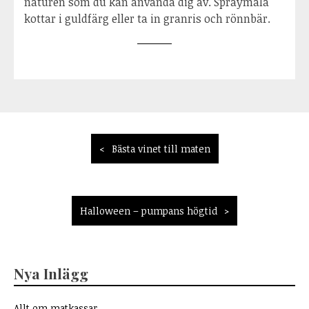
naturen som du kan använda dig av. Spraymåla
kottar i guldfärg eller ta in granris och rönnbär.
Inläggsnavigering
Bästa vinet till maten
Halloween – pumpans högtid
Nya Inlägg
Allt om matkassar